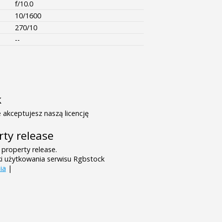
f/10.0
10/1600
270/10
--
k
 akceptujesz naszą licencję
rty release
 property release.
ki użytkowania serwisu Rgbstock
ia
|