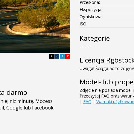
Przesłona:
Ekspozycja:
Ogniskowa:
ISO:
Kategorie
- - - -
L
F
T
P
Licencja Rgbstoc
Uwaga! Ściągając to zdjęcie
Model- lub prope
Zdjęcie nie posiada model i
e za darmo
Przeczytaj FAQ oraz warun
|
FAQ
|
Warunki użytkowan