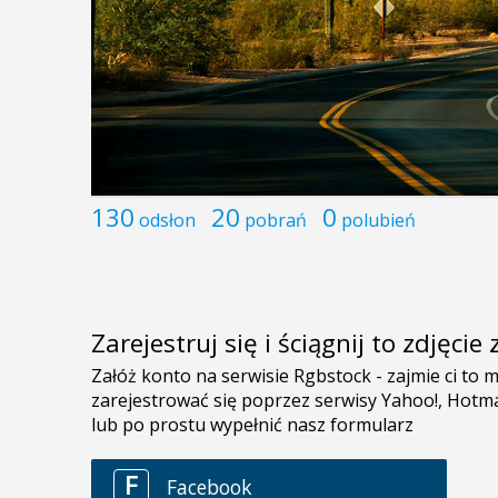
130
20
0
odsłon
pobrań
polubień
Zarejestruj się i ściągnij to zdjęci