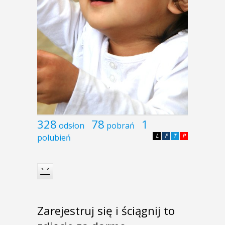
328
78
1
odsłon
pobrań
polubień
L
F
T
P
Zarejestruj się i ściągnij to