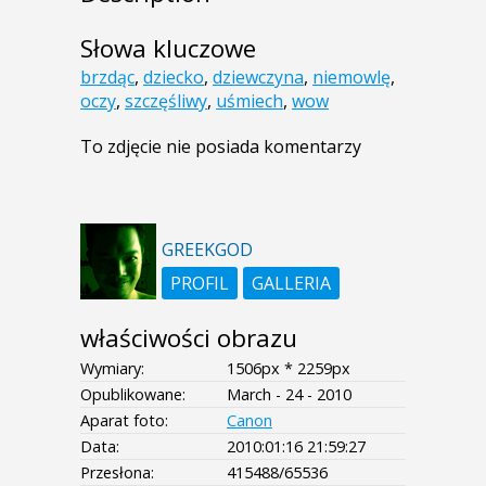
Słowa kluczowe
brzdąc
,
dziecko
,
dziewczyna
,
niemowlę
,
oczy
,
szczęśliwy
,
uśmiech
,
wow
To zdjęcie nie posiada komentarzy
GREEKGOD
PROFIL
GALLERIA
właściwości obrazu
Wymiary:
1506px * 2259px
Opublikowane:
March - 24 - 2010
Aparat foto:
Canon
Data:
2010:01:16 21:59:27
Przesłona:
415488/65536