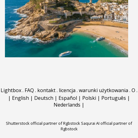
Lightbox
.
FAQ
.
kontakt
.
licencja
.
warunki użytkowania
.
O
.
|
English
|
Deutsch
|
Español
|
Polski
|
Português
|
Nederlands
|
Shutterstock official partner of Rgbstock
Saqurai AI official partner of
Rgbstock