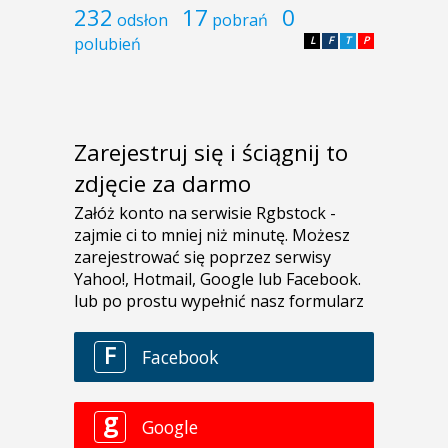
232
17
0
odsłon
pobrań
polubień
L
F
T
P
Zarejestruj się i ściągnij to
zdjęcie za darmo