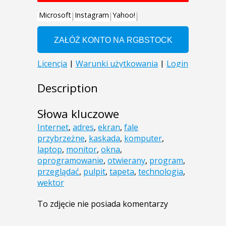
Description
Słowa kluczowe
Internet
,
adres
,
ekran
,
fale
przybrzeżne
,
kaskada
,
komputer
,
laptop
,
monitor
,
okna
,
oprogramowanie
,
otwierany
,
program
,
przeglądać
,
pulpit
,
tapeta
,
technologia
,
wektor
To zdjęcie nie posiada komentarzy