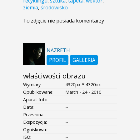
recyklingu
,
sztuka
,
tapeta
,
wektor
,
ziemia
,
środowisko
To zdjęcie nie posiada komentarzy
NAZRETH
PROFIL
GALLERIA
właściwości obrazu
Wymiary:
4320px * 4320px
Opublikowane:
March - 24 - 2010
Aparat foto:
Data:
--
Przesłona:
--
Ekspozycja:
--
Ogniskowa:
ISO:
--