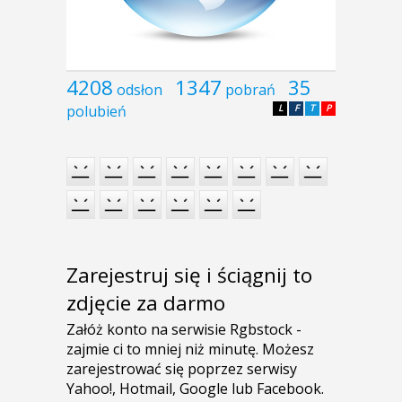
4208
1347
35
odsłon
pobrań
polubień
L
F
T
P
Zarejestruj się i ściągnij to
zdjęcie za darmo