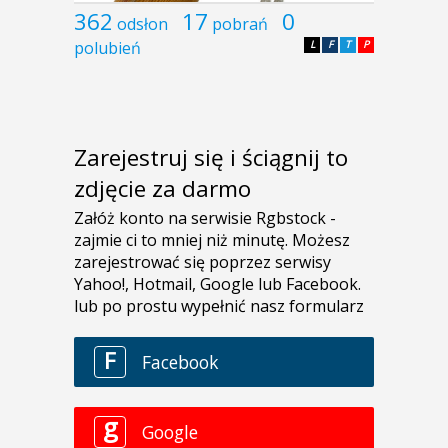
362
17
0
odsłon
pobrań
polubień
L
F
T
P
Zarejestruj się i ściągnij to
zdjęcie za darmo