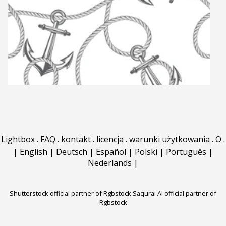
Lightbox
.
FAQ
.
kontakt
.
licencja
.
warunki użytkowania
.
O
.
|
English
|
Deutsch
|
Español
|
Polski
|
Português
|
Nederlands
|
Shutterstock official partner of Rgbstock
Saqurai AI official partner of
Rgbstock