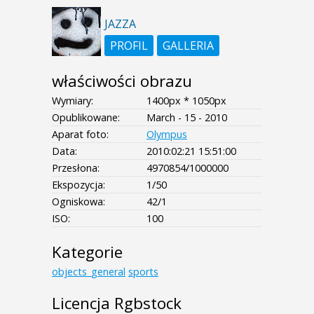
JAZZA
PROFIL
GALLERIA
właściwości obrazu
Wymiary:
1400px * 1050px
Opublikowane:
March - 15 - 2010
Aparat foto:
Olympus
Data:
2010:02:21 15:51:00
Przesłona:
4970854/1000000
Ekspozycja:
1/50
Ogniskowa:
42/1
ISO:
100
Kategorie
objects_general
sports
Licencja Rgbstock