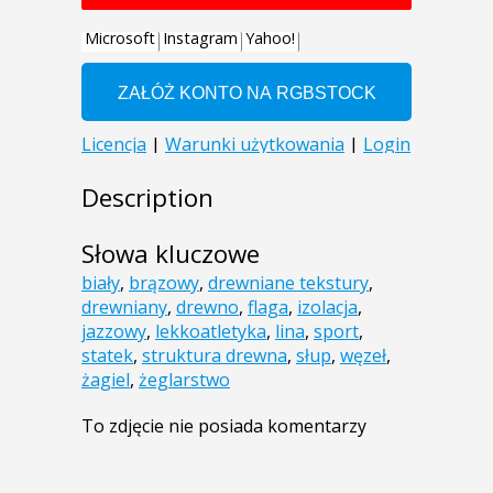
Description
Słowa kluczowe
biały
,
brązowy
,
drewniane tekstury
,
drewniany
,
drewno
,
flaga
,
izolacja
,
jazzowy
,
lekkoatletyka
,
lina
,
sport
,
statek
,
struktura drewna
,
słup
,
węzeł
,
żagiel
,
żeglarstwo
To zdjęcie nie posiada komentarzy