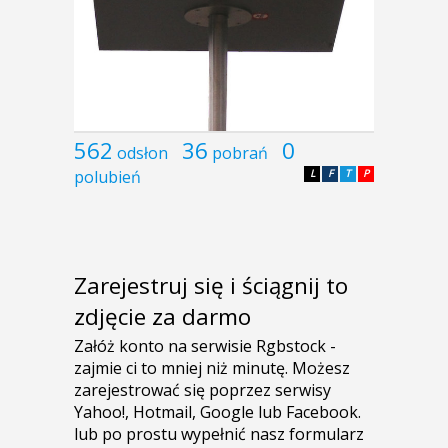
562
36
0
odsłon
pobrań
polubień
L
F
T
P
Zarejestruj się i ściągnij to
zdjęcie za darmo