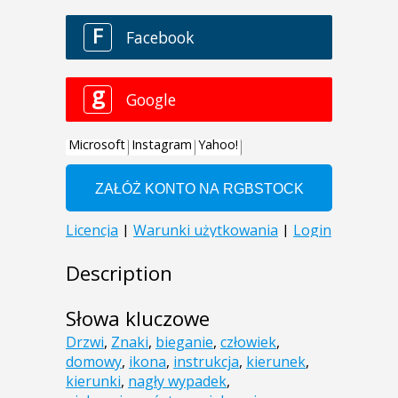
Description
Słowa kluczowe
Drzwi
,
Znaki
,
bieganie
,
człowiek
,
domowy
,
ikona
,
instrukcja
,
kierunek
,
kierunki
,
nagły wypadek
,