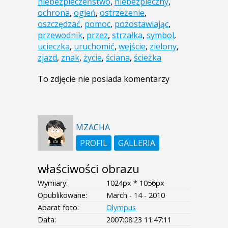
niebezpieczeństwo
,
niebezpieczny
,
ochrona
,
ogień
,
ostrzeżenie
,
oszczędzać
,
pomoc
,
pozostawiając
,
przewodnik
,
przez
,
strzałka
,
symbol
,
ucieczka
,
uruchomić
,
wejście
,
zielony
,
zjazd
,
znak
,
życie
,
ściana
,
ścieżka
To zdjęcie nie posiada komentarzy
MZACHA
PROFIL
GALLERIA
właściwości obrazu
Wymiary:
1024px * 1056px
Opublikowane:
March - 14 - 2010
Aparat foto:
Olympus
Data:
2007:08:23 11:47:11