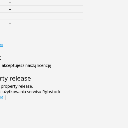
--
--
--
on
k
 akceptujesz naszą licencję
rty release
 property release.
ki użytkowania serwisu Rgbstock
ia
|