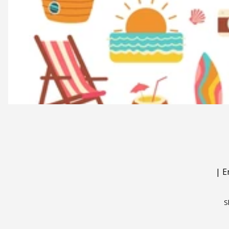
|
E
S