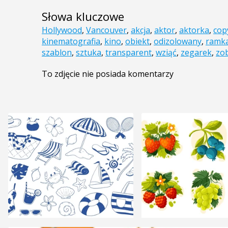
Słowa kluczowe
Hollywood
,
Vancouver
,
akcja
,
aktor
,
aktorka
,
cop
kinematografia
,
kino
,
obiekt
,
odizolowany
,
ramk
szablon
,
sztuka
,
transparent
,
wziąć
,
zegarek
,
zo
To zdjęcie nie posiada komentarzy