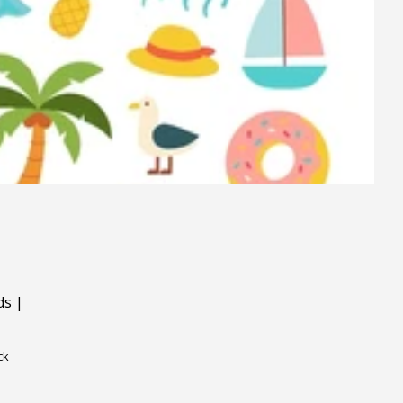
ds
|
ck