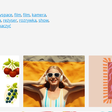
yspace
,
film
,
film
,
kamera
,
a
,
reżyser
,
rozrywka
,
show
,
baczyć