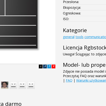
Przesłona:
Ekspozycja:
Ogniskowa:
ISO:
Kategorie
general
tools
communicati
Licencja Rgbstoc
Uwaga! Ściągając to zdjęcie
Model- lub prope
L
F
T
P
Zdjęcie nie posiada model i
Przeczytaj FAQ oraz warun
|
FAQ
|
Warunki użytkowan
e za darmo