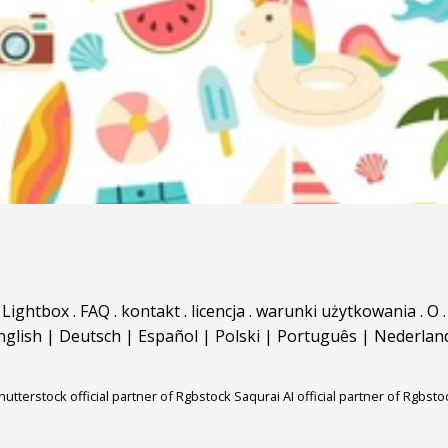
Lightbox
.
FAQ
.
kontakt
.
licencja
.
warunki użytkowania
.
O
.
nglish
|
Deutsch
|
Español
|
Polski
|
Português
|
Nederlan
hutterstock official partner of Rgbstock
Saqurai AI official partner of Rgbsto