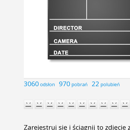
3060
970
22
odsłon
pobrań
polubień
Zarejestruj się i ściągnij to zdjęci