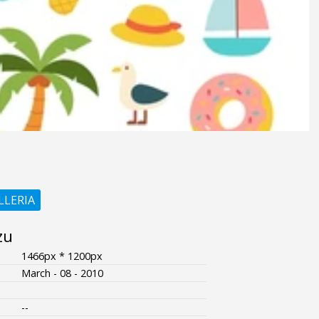
LLERIA
zu
1466px * 1200px
March - 08 - 2010
--