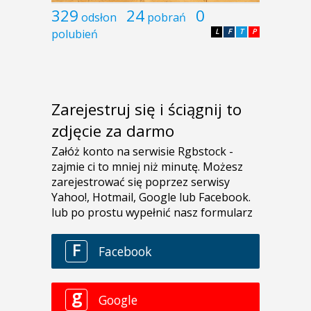
329
24
0
odsłon
pobrań
polubień
L
F
T
P
Zarejestruj się i ściągnij to
zdjęcie za darmo