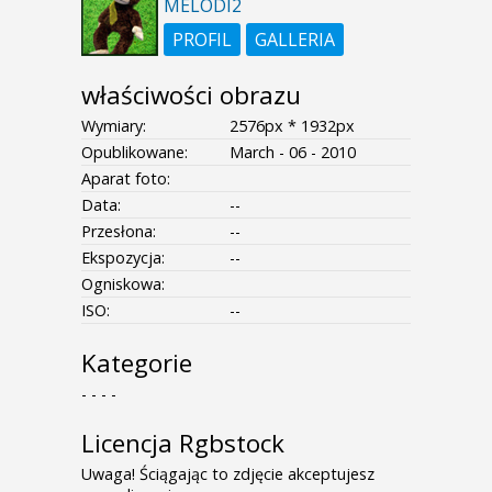
MELODI2
PROFIL
GALLERIA
właściwości obrazu
Wymiary:
2576px * 1932px
Opublikowane:
March - 06 - 2010
Aparat foto:
Data:
--
Przesłona:
--
Ekspozycja:
--
Ogniskowa:
ISO:
--
Kategorie
- - - -
Licencja Rgbstock
Uwaga! Ściągając to zdjęcie akceptujesz