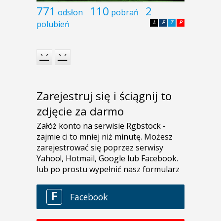
771
110
2
odsłon
pobrań
polubień
L
F
T
P
Zarejestruj się i ściągnij to
zdjęcie za darmo