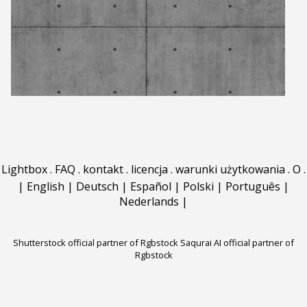
Lightbox
.
FAQ
.
kontakt
.
licencja
.
warunki użytkowania
.
O
.
|
English
|
Deutsch
|
Español
|
Polski
|
Português
|
Nederlands
|
Shutterstock official partner of Rgbstock
Saqurai AI official partner of
Rgbstock