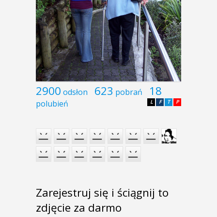
2900
623
18
odsłon
pobrań
polubień
L
F
T
P
Zarejestruj się i ściągnij to
zdjęcie za darmo