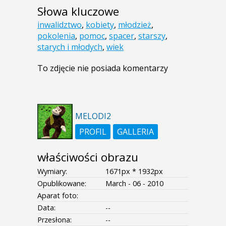
Słowa kluczowe
inwalidztwo
,
kobiety
,
młodzież
,
pokolenia
,
pomoc
,
spacer
,
starszy
,
starych i młodych
,
wiek
To zdjęcie nie posiada komentarzy
MELODI2
PROFIL
GALLERIA
właściwości obrazu
Wymiary:
1671px * 1932px
Opublikowane:
March - 06 - 2010
Aparat foto:
Data:
--
Przesłona:
--