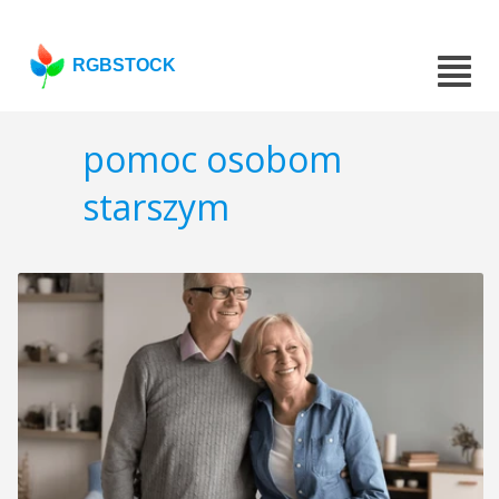
RGBSTOCK
pomoc osobom
starszym