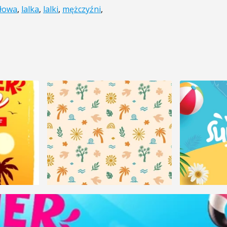
łowa
,
lalka
,
lalki
,
mężczyźni
,