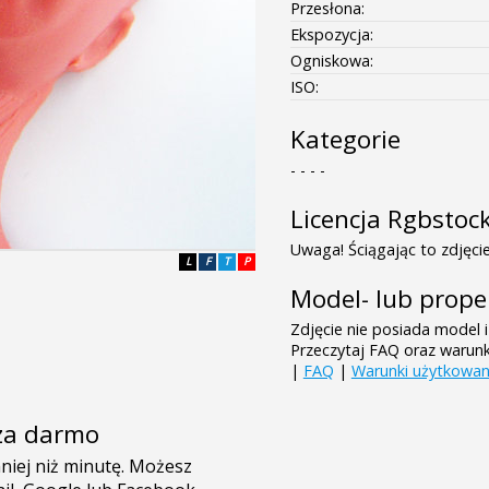
Przesłona:
Ekspozycja:
Ogniskowa:
ISO:
Kategorie
- - - -
Licencja Rgbstoc
Uwaga! Ściągając to zdjęcie
L
F
T
P
Model- lub prope
Zdjęcie nie posiada model i
Przeczytaj FAQ oraz warun
|
FAQ
|
Warunki użytkowan
e za darmo