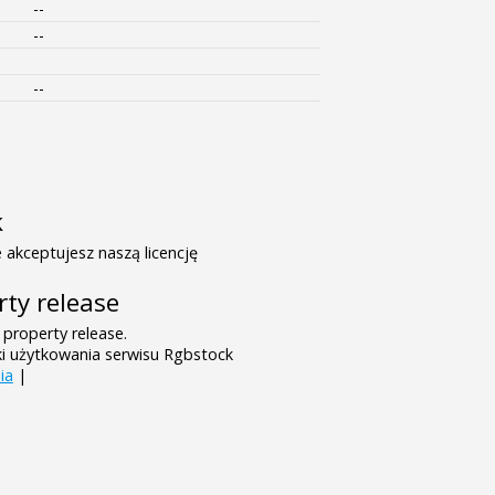
--
--
--
k
 akceptujesz naszą licencję
rty release
 property release.
ki użytkowania serwisu Rgbstock
ia
|