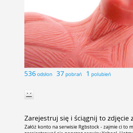
536
37
1
odsłon
pobrań
polubień
Zarejestruj się i ściągnij to zdjęci