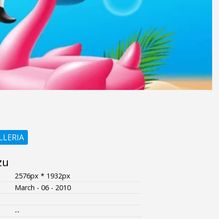
LLERIA
zu
2576px * 1932px
March - 06 - 2010
--