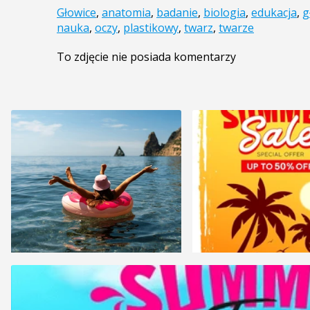
Głowice
,
anatomia
,
badanie
,
biologia
,
edukacja
,
g
nauka
,
oczy
,
plastikowy
,
twarz
,
twarze
To zdjęcie nie posiada komentarzy