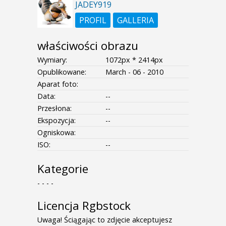
JADEY919
PROFIL
GALLERIA
właściwości obrazu
Wymiary:
1072px * 2414px
Opublikowane:
March - 06 - 2010
Aparat foto:
Data:
--
Przesłona:
--
Ekspozycja:
--
Ogniskowa:
ISO:
--
Kategorie
- - - -
Licencja Rgbstock
Uwaga! Ściągając to zdjęcie akceptujesz