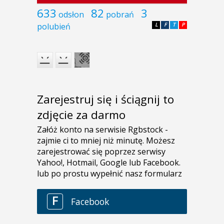
633
82
3
odsłon
pobrań
polubień
L
F
T
P
Zarejestruj się i ściągnij to
zdjęcie za darmo