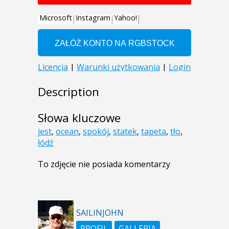
Description
Słowa kluczowe
jest
,
ocean
,
spokój
,
statek
,
tapeta
,
tło
,
łódź
To zdjęcie nie posiada komentarzy
SAILINJOHN
PROFIL
GALLERIA