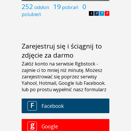
252
19
0
odsłon
pobrań
polubień
L
F
T
P
Zarejestruj się i ściągnij to
zdjęcie za darmo