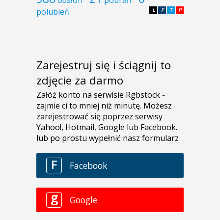
polubień
L
F
T
P
Zarejestruj się i ściągnij to
zdjęcie za darmo