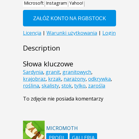
Description
Słowa kluczowe
Sardynia
,
granit
,
granitowych
,
krajobraz
,
krzak
,
narażony
,
odkrywka
,
roślina
,
skalisty
,
stok
,
tylko
,
zarośla
To zdjęcie nie posiada komentarzy
MICROMOTH
PROFIL
GALLERIA