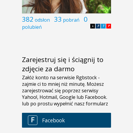
382
33
0
odsłon
pobrań
polubień
L
F
T
P
Zarejestruj się i ściągnij to
zdjęcie za darmo