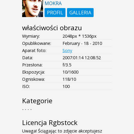
MOKRA
PROFIL
GALLERIA
właściwości obrazu
Wymiary:
2048px * 1536px
Opublikowane:
February - 18 - 2010
Aparat foto:
Sony
Data:
2007:01:14 12:08:52
Przesłona:
f/3.5
Ekspozycja:
10/1600
Ogniskowa:
118/10
ISO:
100
Kategorie
- - - -
Licencja Rgbstock
Uwaga! Ściągając to zdjęcie akceptujesz