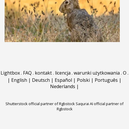
Lightbox
.
FAQ
.
kontakt
.
licencja
.
warunki użytkowania
.
O
.
|
English
|
Deutsch
|
Español
|
Polski
|
Português
|
Nederlands
|
Shutterstock official partner of Rgbstock
Saqurai AI official partner of
Rgbstock