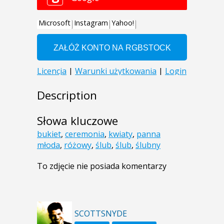
Description
Słowa kluczowe
bukiet
,
ceremonia
,
kwiaty
,
panna
młoda
,
różowy
,
ślub
,
ślub
,
ślubny
To zdjęcie nie posiada komentarzy
SCOTTSNYDE