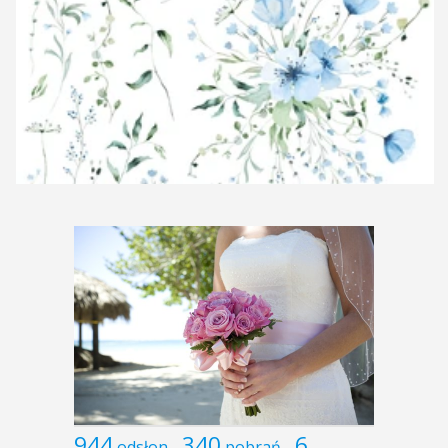
944
340
6
odsłon
pobrań