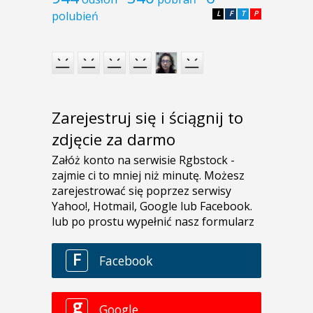
polubień
L
F
T
P
Zarejestruj się i ściągnij to
zdjęcie za darmo