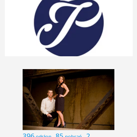
396
85
2
odsłon
pobrań