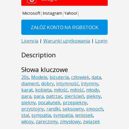
Description
Słowa kluczowe
20s
,
Modele
,
biżuteria
,
człowiek
,
data
,
diament
,
dobry
,
intymność
,
intymny
,
karat
,
kobieta
,
miłość
,
miłość
,
młody
,
para
,
para
,
patrząc
,
pierścień
,
piękny
,
piękny
,
pocałunek
,
przepiękny
,
przystojny
,
randki
,
seksowny
,
smooch
,
stal
,
sympatia
,
sympatia
,
wniosek
,
włosy
,
zaręczony
,
zmysłowy
,
związek