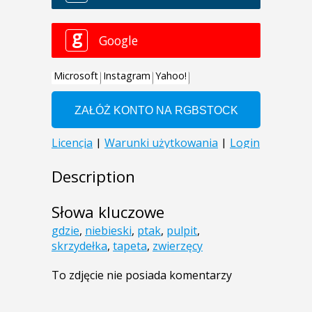
Description
Słowa kluczowe
gdzie
,
niebieski
,
ptak
,
pulpit
,
skrzydełka
,
tapeta
,
zwierzęcy
To zdjęcie nie posiada komentarzy