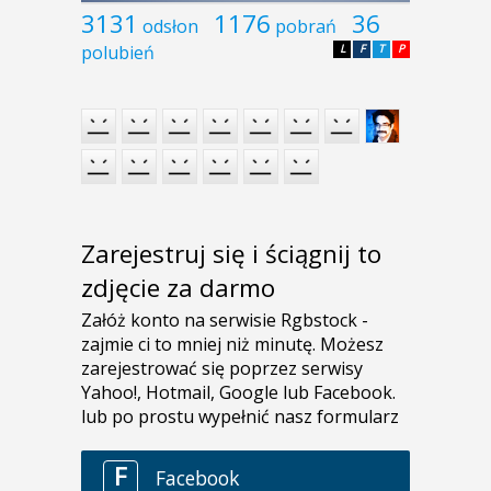
3131
1176
36
odsłon
pobrań
polubień
L
F
T
P
Zarejestruj się i ściągnij to
zdjęcie za darmo