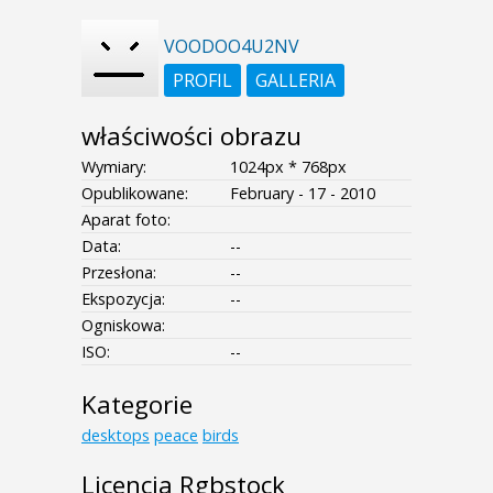
VOODOO4U2NV
PROFIL
GALLERIA
właściwości obrazu
Wymiary:
1024px * 768px
Opublikowane:
February - 17 - 2010
Aparat foto:
Data:
--
Przesłona:
--
Ekspozycja:
--
Ogniskowa:
ISO:
--
Kategorie
desktops
peace
birds
Licencja Rgbstock