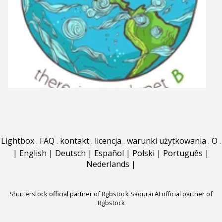
Lightbox
.
FAQ
.
kontakt
.
licencja
.
warunki użytkowania
.
O
.
|
English
|
Deutsch
|
Español
|
Polski
|
Português
|
Nederlands
|
Shutterstock official partner of Rgbstock
Saqurai AI official partner of
Rgbstock