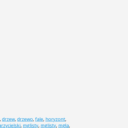
,
drzew
,
drzewo
,
fale
,
horyzont
,
rzycielski
,
mglisty
,
mglisty
,
mgła
,