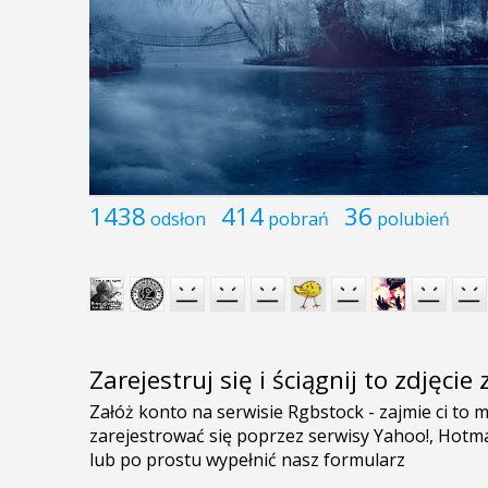
1438
414
36
odsłon
pobrań
polubień
Zarejestruj się i ściągnij to zdjęci