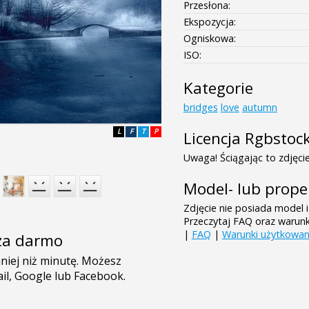
Przesłona:
Ekspozycja:
Ogniskowa:
ISO:
Kategorie
bridges
love
autumn
L
F
T
P
Licencja Rgbstoc
Uwaga! Ściągając to zdjęcie
Model- lub prope
Zdjęcie nie posiada model i
Przeczytaj FAQ oraz warun
|
FAQ
|
Warunki użytkowan
e za darmo