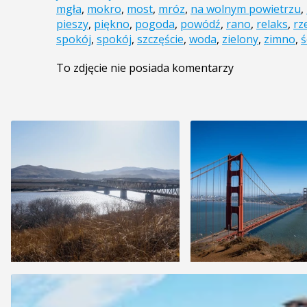
mgła
,
mokro
,
most
,
mróz
,
na wolnym powietrzu
,
pieszy
,
piękno
,
pogoda
,
powódź
,
rano
,
relaks
,
rz
spokój
,
spokój
,
szczęście
,
woda
,
zielony
,
zimno
,
ś
To zdjęcie nie posiada komentarzy