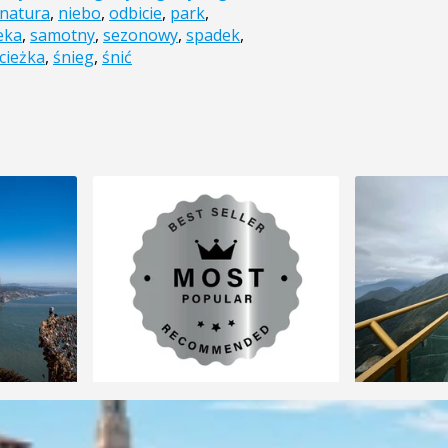
natura
,
niebo
,
odbicie
,
park
,
eka
,
samotny
,
sezonowy
,
spadek
,
cieżka
,
śnieg
,
śnić