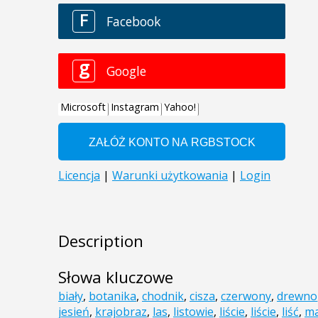
Description
Słowa kluczowe
biały
,
botanika
,
chodnik
,
cisza
,
czerwony
,
drewno
jesień
,
krajobraz
,
las
,
listowie
,
liście
,
liście
,
liść
,
ma