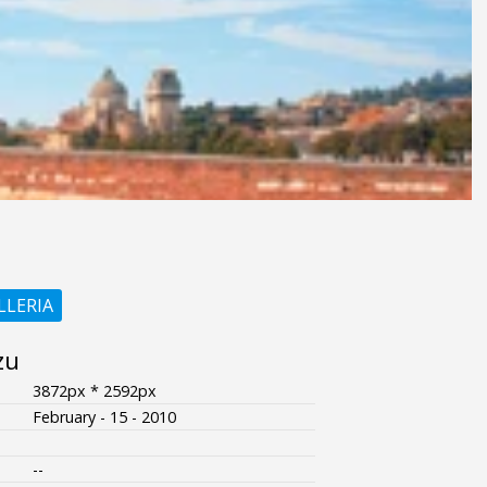
LLERIA
zu
3872px * 2592px
February - 15 - 2010
--