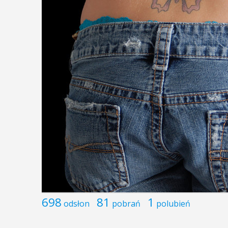
698
81
1
odsłon
pobrań
polubień