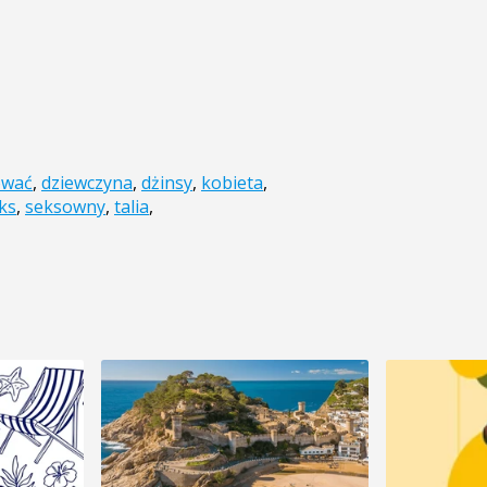
ować
,
dziewczyna
,
dżinsy
,
kobieta
,
ks
,
seksowny
,
talia
,