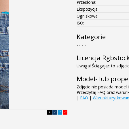
Przesłona:
Ekspozycja:
Ogniskowa:
ISO:
Kategorie
- - - -
Licencja Rgbstoc
Uwaga! Ściągając to zdjęcie
Model- lub prope
Zdjęcie nie posiada model i
Przeczytaj FAQ oraz warun
|
FAQ
|
Warunki użytkowan
L
F
T
P