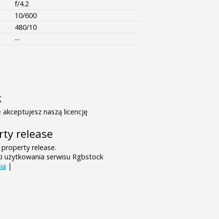
f/4.2
10/600
480/10
--
k
 akceptujesz naszą licencję
rty release
 property release.
ki użytkowania serwisu Rgbstock
ia
|