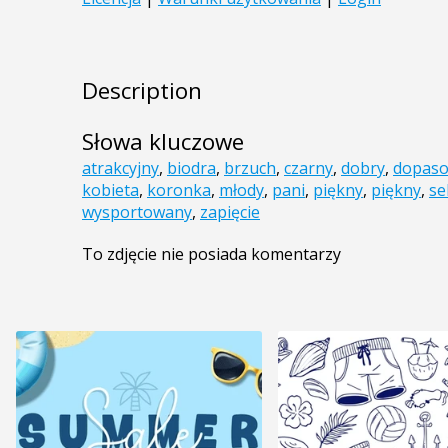
Description
Słowa kluczowe
atrakcyjny
,
biodra
,
brzuch
,
czarny
,
dobry
,
dopas
kobieta
,
koronka
,
młody
,
pani
,
piękny
,
piękny
,
se
wysportowany
,
zapięcie
To zdjęcie nie posiada komentarzy