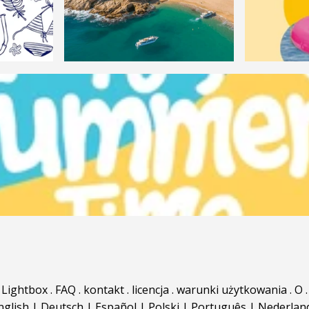
Lightbox
.
FAQ
.
kontakt
.
licencja
.
warunki użytkowania
.
O
.
nglish
|
Deutsch
|
Español
|
Polski
|
Português
|
Nederlan