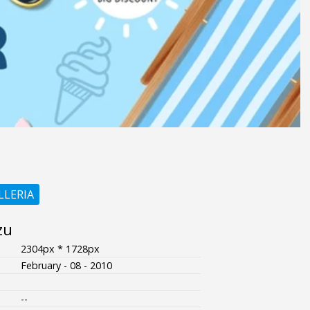
LLERIA
zu
2304px * 1728px
February - 08 - 2010
--