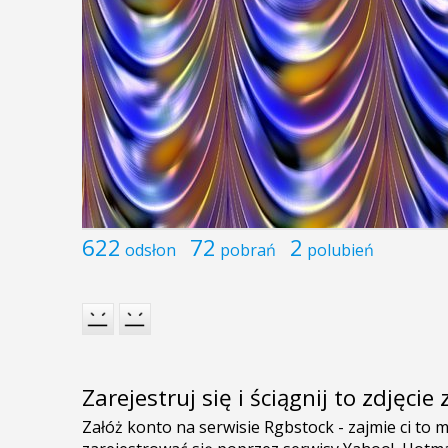
622
72
2
odsłon
pobrań
polubień
Zarejestruj się i ściągnij to zdjęci