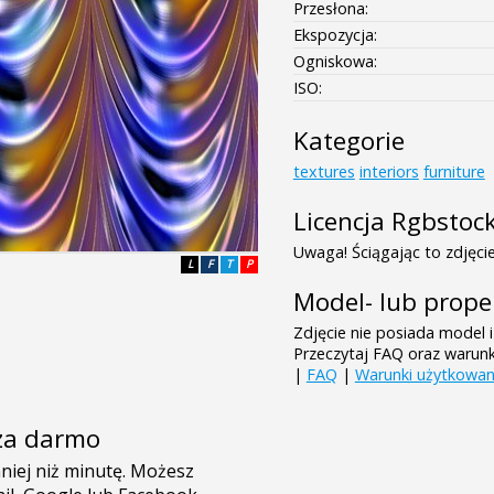
Przesłona:
Ekspozycja:
Ogniskowa:
ISO:
Kategorie
textures
interiors
furniture
Licencja Rgbstoc
Uwaga! Ściągając to zdjęcie
L
F
T
P
Model- lub prope
Zdjęcie nie posiada model i
Przeczytaj FAQ oraz warun
|
FAQ
|
Warunki użytkowan
e za darmo