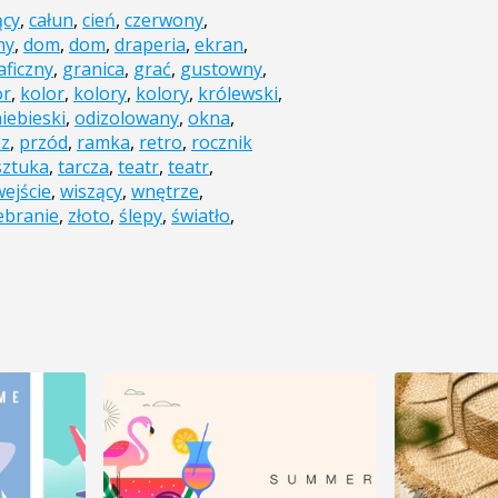
ący
,
całun
,
cień
,
czerwony
,
ny
,
dom
,
dom
,
draperia
,
ekran
,
aficzny
,
granica
,
grać
,
gustowny
,
or
,
kolor
,
kolory
,
kolory
,
królewski
,
iebieski
,
odizolowany
,
okna
,
ez
,
przód
,
ramka
,
retro
,
rocznik
sztuka
,
tarcza
,
teatr
,
teatr
,
wejście
,
wiszący
,
wnętrze
,
ebranie
,
złoto
,
ślepy
,
światło
,