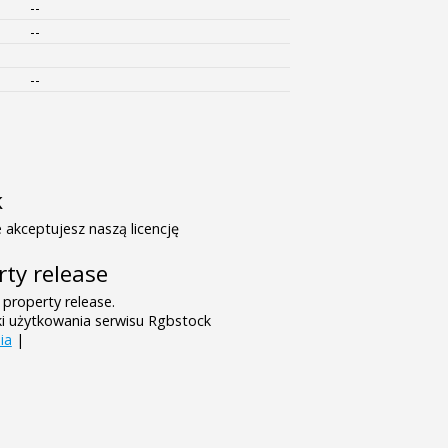
--
--
--
k
 akceptujesz naszą licencję
rty release
 property release.
ki użytkowania serwisu Rgbstock
ia
|