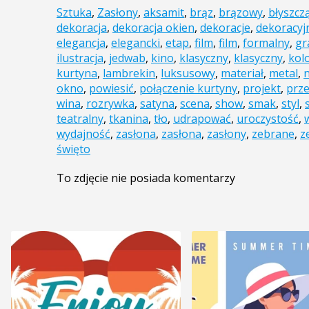
Sztuka
,
Zasłony
,
aksamit
,
brąz
,
brązowy
,
błyszcz
dekoracja
,
dekoracja okien
,
dekoracje
,
dekoracyj
elegancja
,
elegancki
,
etap
,
film
,
film
,
formalny
,
gr
ilustracja
,
jedwab
,
kino
,
klasyczny
,
klasyczny
,
kol
kurtyna
,
lambrekin
,
luksusowy
,
materiał
,
metal
,
n
okno
,
powiesić
,
połączenie kurtyny
,
projekt
,
prz
wina
,
rozrywka
,
satyna
,
scena
,
show
,
smak
,
styl
,
teatralny
,
tkanina
,
tło
,
udrapować
,
uroczystość
,
wydajność
,
zasłona
,
zasłona
,
zasłony
,
zebrane
,
z
święto
To zdjęcie nie posiada komentarzy