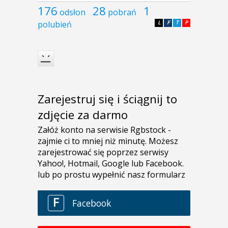
176
28
1
odsłon
pobrań
polubień
L
F
T
P
Zarejestruj się i ściągnij to
zdjęcie za darmo