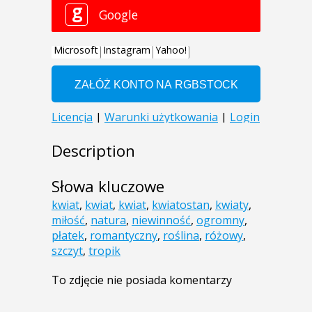
Description
Słowa kluczowe
kwiat
,
kwiat
,
kwiat
,
kwiatostan
,
kwiaty
,
miłość
,
natura
,
niewinność
,
ogromny
,
płatek
,
romantyczny
,
roślina
,
różowy
,
szczyt
,
tropik
To zdjęcie nie posiada komentarzy