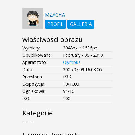
MZACHA
PROFIL
GALLERIA
właściwości obrazu
Wymiary:
2048px * 1536px
Opublikowane:
February - 06 - 2010
Aparat foto:
Olympus
Data:
2005:07:09 16:03:06
Przesłona:
f/3.2
Ekspozycja:
10/1000
Ogniskowa:
94/10
ISO:
100
Kategorie
- - - -
Licencja Rgbstock