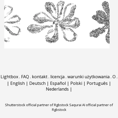
Lightbox
.
FAQ
.
kontakt
.
licencja
.
warunki użytkowania
.
O
.
|
English
|
Deutsch
|
Español
|
Polski
|
Português
|
Nederlands
|
Shutterstock official partner of Rgbstock
Saqurai AI official partner of
Rgbstock