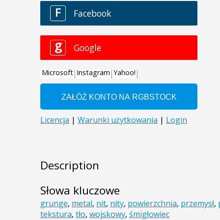
Description
Słowa kluczowe
grunge
,
metal
,
nit
,
nity
,
powierzchnia
,
przemysł
,
tekstura
,
tło
,
wojskowy
,
śmigłowiec