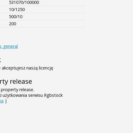
531070/100000
10/1250
500/10
200
s_general
k
 akceptujesz naszą licencję
rty release
 property release.
ki użytkowania serwisu Rgbstock
ia
|