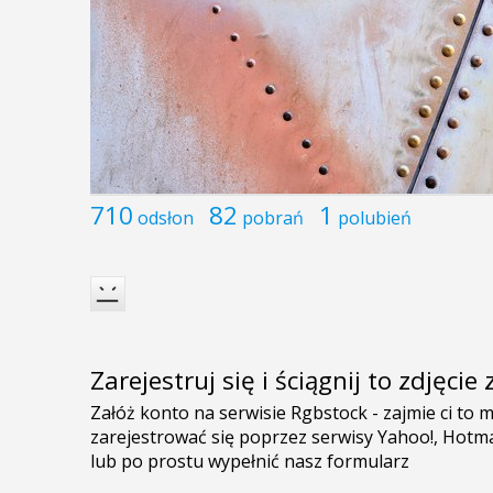
710
82
1
odsłon
pobrań
polubień
Zarejestruj się i ściągnij to zdjęci