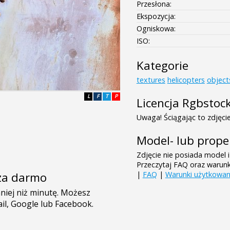
Przesłona:
Ekspozycja:
Ogniskowa:
ISO:
Kategorie
textures
helicopters
object
L
F
T
P
Licencja Rgbstoc
Uwaga! Ściągając to zdjęcie
Model- lub prope
Zdjęcie nie posiada model i
Przeczytaj FAQ oraz warun
|
FAQ
|
Warunki użytkowan
e za darmo