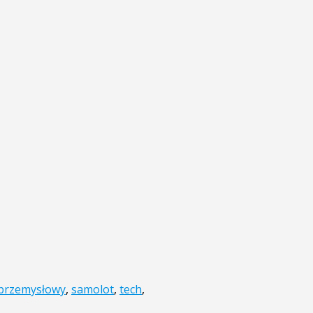
przemysłowy
,
samolot
,
tech
,