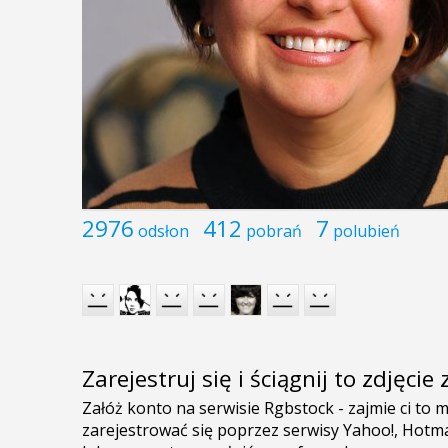
2976
412
7
odsłon
pobrań
polubień
Zarejestruj się i ściągnij to zdjęci