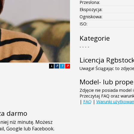
Przesłona:
Ekspozycja:
Ogniskowa:
ISO:
Kategorie
- - - -
Licencja Rgbstoc
L
F
T
P
Uwaga! Ściągając to zdjęcie
Model- lub prope
Zdjęcie nie posiada model i
Przeczytaj FAQ oraz warun
|
FAQ
|
Warunki użytkowan
e za darmo