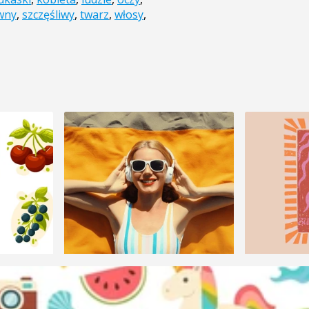
wny
,
szczęśliwy
,
twarz
,
włosy
,