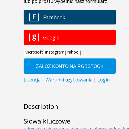
Description
Słowa kluczowe
człowiek
,
dziewczyna
,
elegancja
,
głowa
,
jeden
,
ka