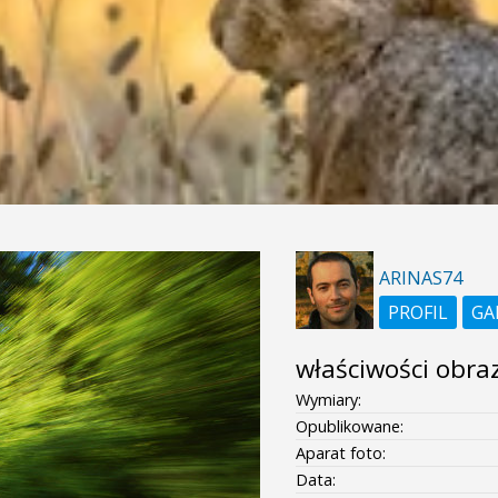
ARINAS74
PROFIL
GA
właściwości obra
Wymiary:
Opublikowane:
Aparat foto:
Data: