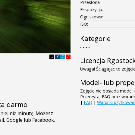
Przesłona:
Ekspozycja:
Ogniskowa:
ISO:
Kategorie
- - - -
L
F
T
P
Licencja Rgbstoc
Uwaga! Ściągając to zdjęcie
Model- lub prope
Zdjęcie nie posiada model i
Przeczytaj FAQ oraz warun
|
FAQ
|
Warunki użytkowan
e za darmo