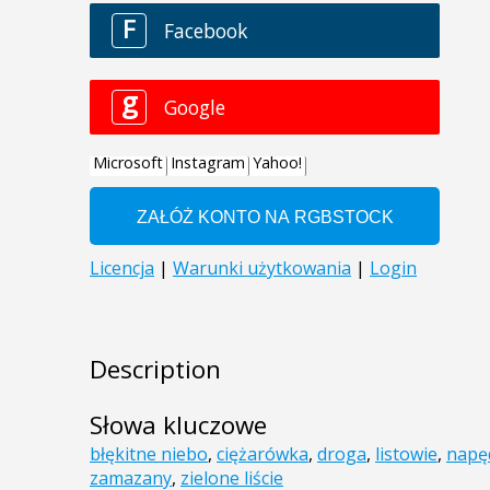
Description
Słowa kluczowe
błękitne niebo
,
ciężarówka
,
droga
,
listowie
,
napę
zamazany
,
zielone liście