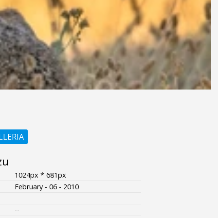
LLERIA
zu
1024px * 681px
February - 06 - 2010
--