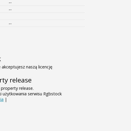
--
--
--
k
 akceptujesz naszą licencję
rty release
 property release.
ki użytkowania serwisu Rgbstock
ia
|