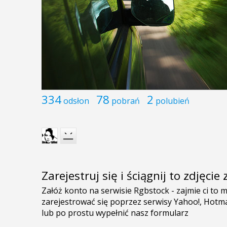
334
78
2
odsłon
pobrań
polubień
Zarejestruj się i ściągnij to zdjęci