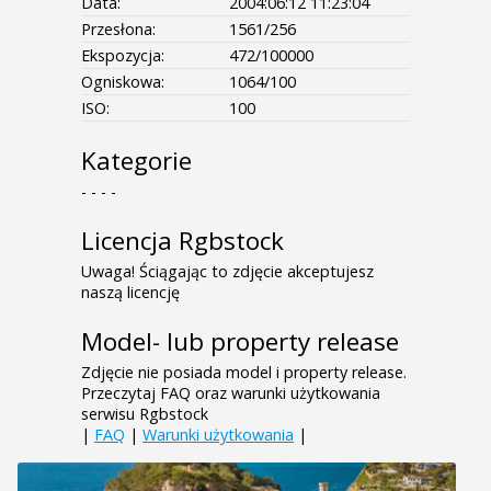
Data:
2004:06:12 11:23:04
Przesłona:
1561/256
Ekspozycja:
472/100000
Ogniskowa:
1064/100
ISO:
100
Kategorie
- - - -
Licencja Rgbstock
Uwaga! Ściągając to zdjęcie akceptujesz
naszą licencję
Model- lub property release
Zdjęcie nie posiada model i property release.
Przeczytaj FAQ oraz warunki użytkowania
serwisu Rgbstock
|
FAQ
|
Warunki użytkowania
|