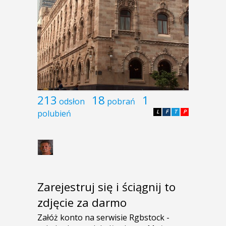
213
18
1
odsłon
pobrań
polubień
L
F
T
P
Zarejestruj się i ściągnij to
zdjęcie za darmo