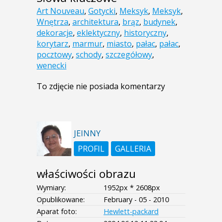
Art Nouveau
,
Gotycki
,
Meksyk
,
Meksyk
,
Wnętrza
,
architektura
,
brąz
,
budynek
,
dekoracje
,
eklektyczny
,
historyczny
,
korytarz
,
marmur
,
miasto
,
pałac
,
pałac
,
pocztowy
,
schody
,
szczegółowy
,
wenecki
To zdjęcie nie posiada komentarzy
JEINNY
PROFIL
GALLERIA
właściwości obrazu
Wymiary:
1952px * 2608px
Opublikowane:
February - 05 - 2010
Aparat foto:
Hewlett-packard