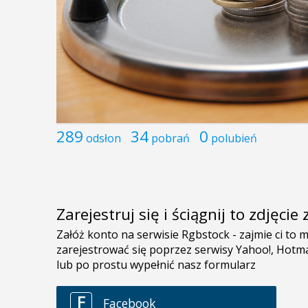
289
34
0
odsłon
pobrań
polubień
Zarejestruj się i ściągnij to zdjęci