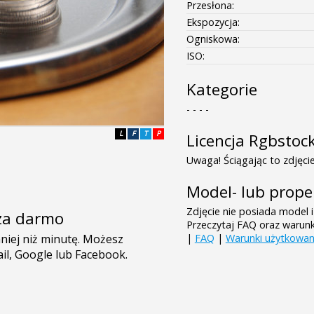
Przesłona:
Ekspozycja:
Ogniskowa:
ISO:
Kategorie
- - - -
L
F
T
P
Licencja Rgbstoc
Uwaga! Ściągając to zdjęcie
Model- lub prope
Zdjęcie nie posiada model i
e za darmo
Przeczytaj FAQ oraz warun
|
FAQ
|
Warunki użytkowan