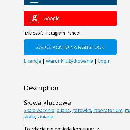
Description
Słowa kluczowe
Skala ważenia
,
bilans
,
gotówka
,
laboratorium
,
me
skala
,
zmiana
To zdjęcie nie posiada komentarzy