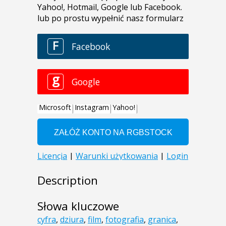
Description
Słowa kluczowe
cyfra
,
dziura
,
film
,
fotografia
,
granica
,