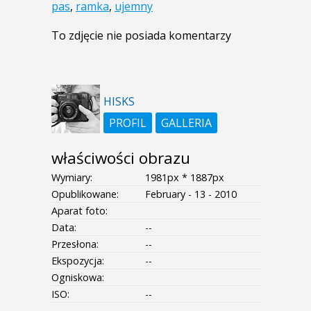
pas
,
ramka
,
ujemny
To zdjęcie nie posiada komentarzy
HISKS
PROFIL
GALLERIA
właściwości obrazu
Wymiary:
1981px * 1887px
Opublikowane:
February - 13 - 2010
Aparat foto:
Data:
--
Przesłona:
--
Ekspozycja:
--
Ogniskowa:
ISO:
--