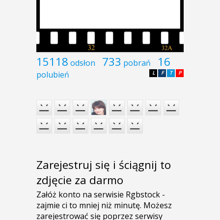
15118
733
16
odsłon
pobrań
polubień
L
F
T
P
Zarejestruj się i ściągnij to
zdjęcie za darmo