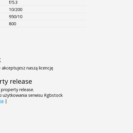
f/5.3
10/200
950/10
800
k
 akceptujesz naszą licencję
rty release
 property release.
ki użytkowania serwisu Rgbstock
ia
|