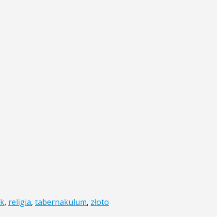
ek
,
religia
,
tabernakulum
,
złoto