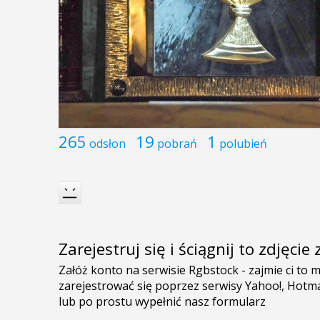
265
19
1
odsłon
pobrań
polubień
Zarejestruj się i ściągnij to zdjęci