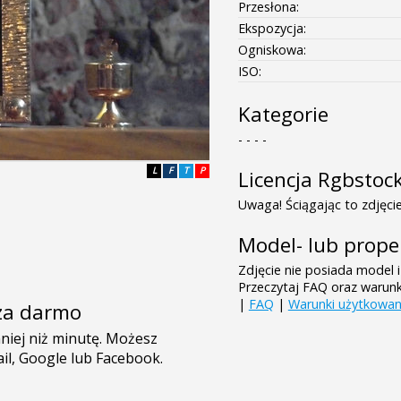
Przesłona:
Ekspozycja:
Ogniskowa:
ISO:
Kategorie
- - - -
L
F
T
P
Licencja Rgbstoc
Uwaga! Ściągając to zdjęcie
Model- lub prope
Zdjęcie nie posiada model i
Przeczytaj FAQ oraz warun
|
FAQ
|
Warunki użytkowan
e za darmo