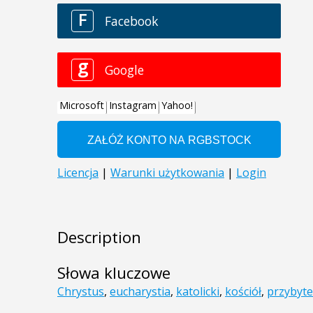
Description
Słowa kluczowe
Chrystus
,
eucharystia
,
katolicki
,
kościół
,
przybyt