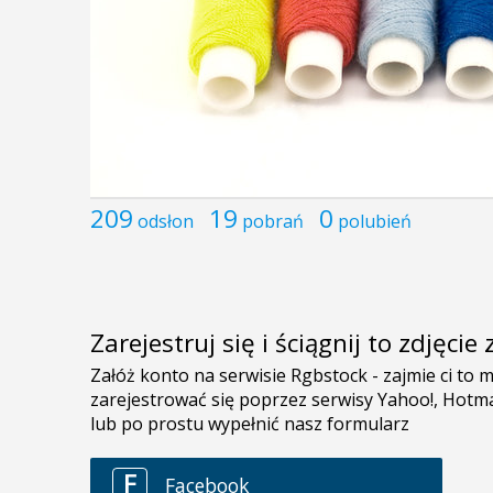
209
19
0
odsłon
pobrań
polubień
Zarejestruj się i ściągnij to zdjęci