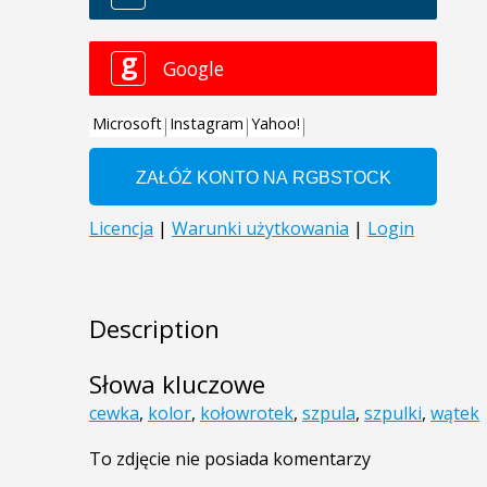
Description
Słowa kluczowe
cewka
,
kolor
,
kołowrotek
,
szpula
,
szpulki
,
wątek
To zdjęcie nie posiada komentarzy