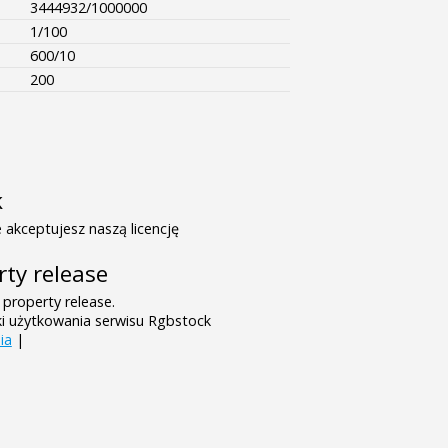
3444932/1000000
1/100
600/10
200
k
 akceptujesz naszą licencję
rty release
 property release.
ki użytkowania serwisu Rgbstock
ia
|