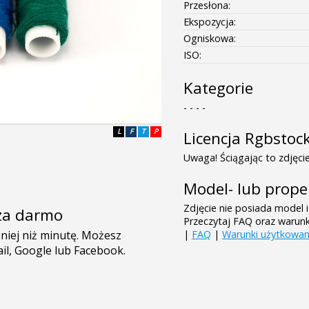
Przesłona:
Ekspozycja:
Ogniskowa:
ISO:
Kategorie
- - - -
L
F
T
P
Licencja Rgbstoc
Uwaga! Ściągając to zdjęcie
Model- lub prope
Zdjęcie nie posiada model i
e za darmo
Przeczytaj FAQ oraz warun
|
FAQ
|
Warunki użytkowan