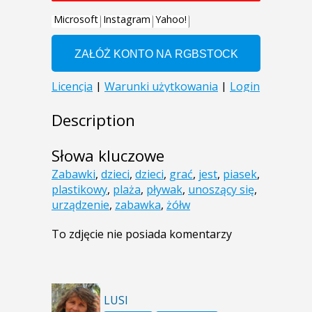
Description
Słowa kluczowe
Zabawki
,
dzieci
,
dzieci
,
grać
,
jest
,
piasek
,
plastikowy
,
plaża
,
pływak
,
unoszący się
,
urządzenie
,
zabawka
,
żółw
To zdjęcie nie posiada komentarzy
LUSI