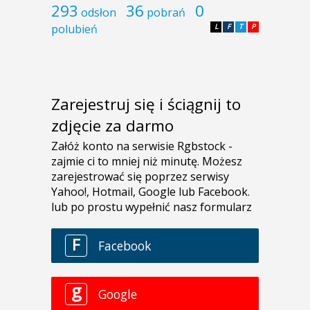
293
36
0
odsłon
pobrań
polubień
L
F
T
P
Zarejestruj się i ściągnij to
zdjęcie za darmo