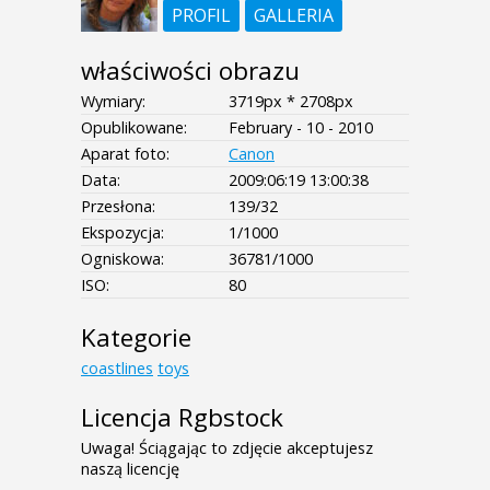
PROFIL
GALLERIA
właściwości obrazu
Wymiary:
3719px * 2708px
Opublikowane:
February - 10 - 2010
Aparat foto:
Canon
Data:
2009:06:19 13:00:38
Przesłona:
139/32
Ekspozycja:
1/1000
Ogniskowa:
36781/1000
ISO:
80
Kategorie
coastlines
toys
Licencja Rgbstock
Uwaga! Ściągając to zdjęcie akceptujesz
naszą licencję