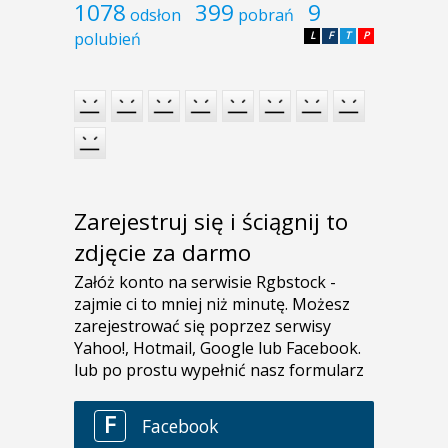
1078
399
9
odsłon
pobrań
polubień
L
F
T
P
Zarejestruj się i ściągnij to
zdjęcie za darmo