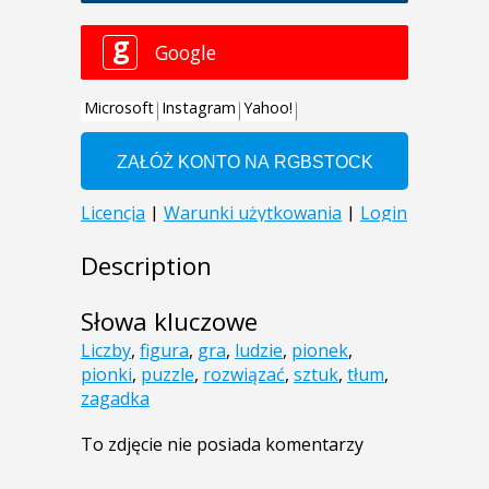
Description
Słowa kluczowe
Liczby
,
figura
,
gra
,
ludzie
,
pionek
,
pionki
,
puzzle
,
rozwiązać
,
sztuk
,
tłum
,
zagadka
To zdjęcie nie posiada komentarzy