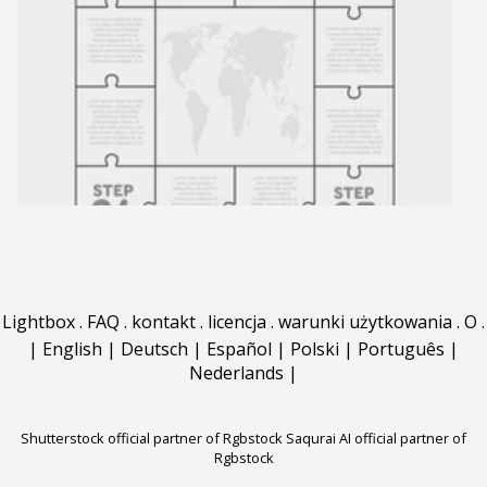
Lightbox
.
FAQ
.
kontakt
.
licencja
.
warunki użytkowania
.
O
.
|
English
|
Deutsch
|
Español
|
Polski
|
Português
|
Nederlands
|
Shutterstock official partner of Rgbstock
Saqurai AI official partner of
Rgbstock