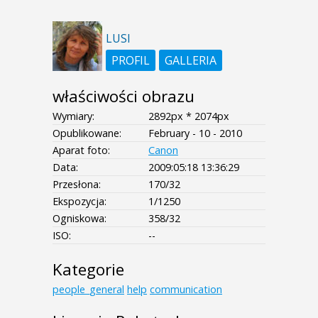
LUSI
PROFIL
GALLERIA
właściwości obrazu
Wymiary:
2892px * 2074px
Opublikowane:
February - 10 - 2010
Aparat foto:
Canon
Data:
2009:05:18 13:36:29
Przesłona:
170/32
Ekspozycja:
1/1250
Ogniskowa:
358/32
ISO:
--
Kategorie
people_general
help
communication