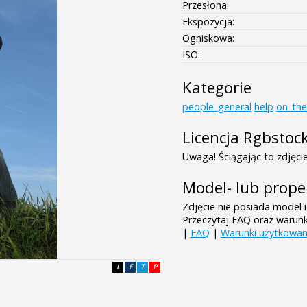
Przesłona:
Ekspozycja:
Ogniskowa:
ISO:
Kategorie
people_general
help
on_th
Licencja Rgbstoc
Uwaga! Ściągając to zdjęcie
Model- lub prope
Zdjęcie nie posiada model i
Przeczytaj FAQ oraz warun
|
FAQ
|
Warunki użytkowan
L
F
T
P