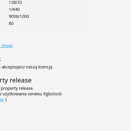
128/32
1/640
9036/1000
80
e_move
k
 akceptujesz naszą licencję
rty release
 property release.
ki użytkowania serwisu Rgbstock
ia
|