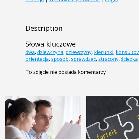
Description
Słowa kluczowe
dwa
,
dziewczyna
,
dziewczyny
,
kierunki
,
konsulto
orientacja
,
sposób
,
sprawdzać
,
stracony
,
ścieżka
To zdjęcie nie posiada komentarzy