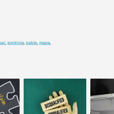
wać
,
kontrola
,
ludzie
,
mapa
,