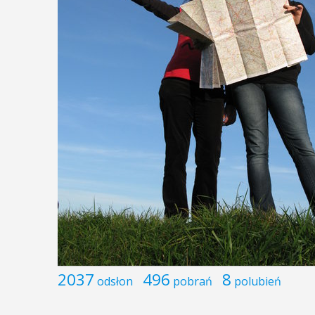
2037
496
8
odsłon
pobrań
polubień