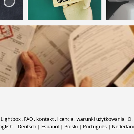
Lightbox
.
FAQ
.
kontakt
.
licencja
.
warunki użytkowania
.
O
.
nglish
|
Deutsch
|
Español
|
Polski
|
Português
|
Nederlan