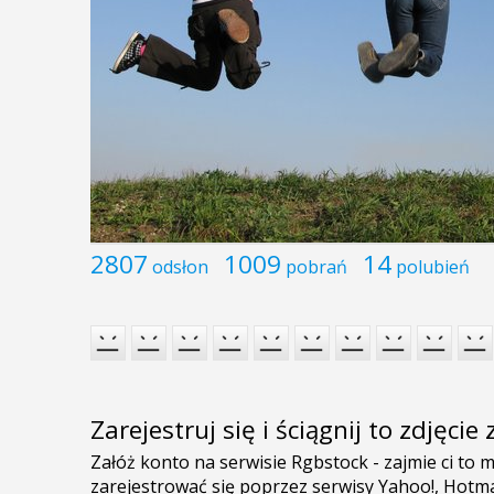
2807
1009
14
odsłon
pobrań
polubień
Zarejestruj się i ściągnij to zdjęci