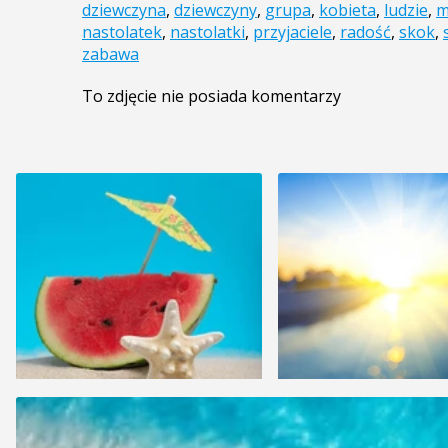
dziewczyna
,
dziewczyny
,
grupa
,
kobieta
,
ludzie
,
m
nastolatek
,
nastolatki
,
przyjaciele
,
radość
,
skok
,
zabawa
To zdjęcie nie posiada komentarzy