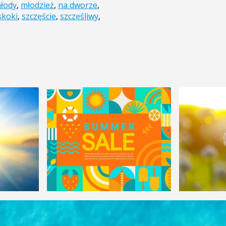
łody
,
młodzież
,
na dworze
,
skoki
,
szczęście
,
szczęśliwy
,