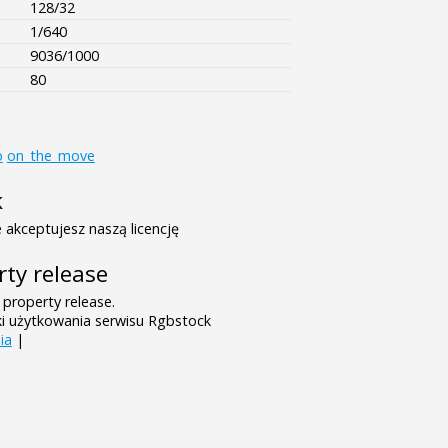
128/32
1/640
9036/1000
80
p
on_the_move
k
 akceptujesz naszą licencję
rty release
 property release.
ki użytkowania serwisu Rgbstock
ia
|