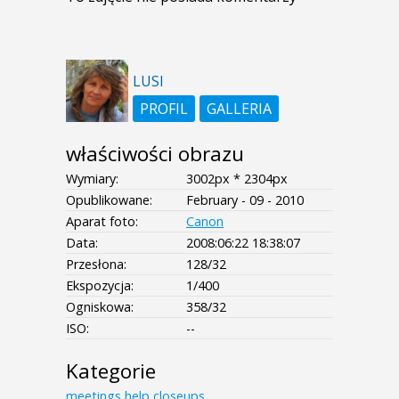
LUSI
PROFIL
GALLERIA
właściwości obrazu
Wymiary:
3002px * 2304px
Opublikowane:
February - 09 - 2010
Aparat foto:
Canon
Data:
2008:06:22 18:38:07
Przesłona:
128/32
Ekspozycja:
1/400
Ogniskowa:
358/32
ISO:
--
Kategorie
meetings
help
closeups