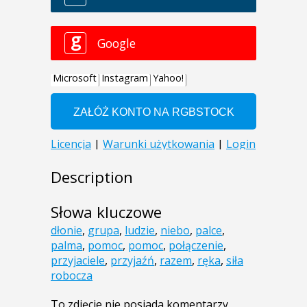
Description
Słowa kluczowe
dłonie
,
grupa
,
ludzie
,
niebo
,
palce
,
palma
,
pomoc
,
pomoc
,
połączenie
,
przyjaciele
,
przyjaźń
,
razem
,
ręka
,
siła
robocza
To zdjęcie nie posiada komentarzy