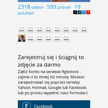
2318
593
19
odsłon
pobrań
polubień
L
F
T
P
Zarejestruj się i ściągnij to
zdjęcie za darmo