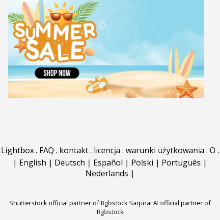
Lightbox
.
FAQ
.
kontakt
.
licencja
.
warunki użytkowania
.
O
.
|
English
|
Deutsch
|
Español
|
Polski
|
Português
|
Nederlands
|
Shutterstock official partner of Rgbstock
Saqurai AI official partner of
Rgbstock