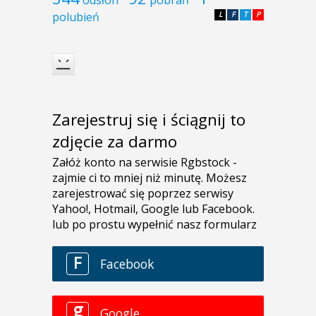
polubień
L
F
T
P
Zarejestruj się i ściągnij to
zdjęcie za darmo