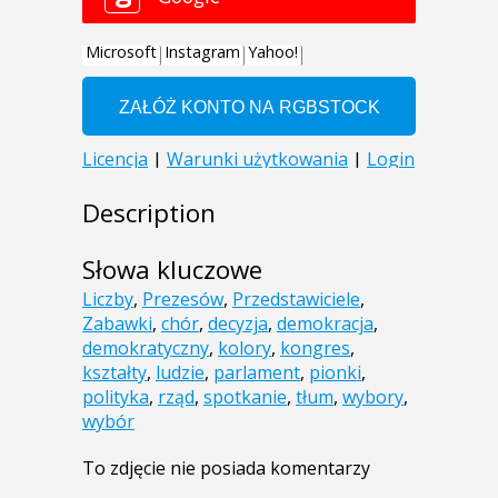
Description
Słowa kluczowe
Liczby
,
Prezesów
,
Przedstawiciele
,
Zabawki
,
chór
,
decyzja
,
demokracja
,
demokratyczny
,
kolory
,
kongres
,
kształty
,
ludzie
,
parlament
,
pionki
,
polityka
,
rząd
,
spotkanie
,
tłum
,
wybory
,
wybór
To zdjęcie nie posiada komentarzy