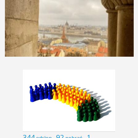
344
92
1
odsłon
pobrań