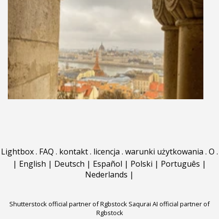
Lightbox
.
FAQ
.
kontakt
.
licencja
.
warunki użytkowania
.
O
.
|
English
|
Deutsch
|
Español
|
Polski
|
Português
|
Nederlands
|
Shutterstock official partner of Rgbstock
Saqurai AI official partner of
Rgbstock