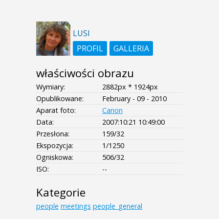
LUSI
PROFIL
GALLERIA
właściwości obrazu
Wymiary:
2882px * 1924px
Opublikowane:
February - 09 - 2010
Aparat foto:
Canon
Data:
2007:10:21 10:49:00
Przesłona:
159/32
Ekspozycja:
1/1250
Ogniskowa:
506/32
ISO:
--
Kategorie
people
meetings
people_general