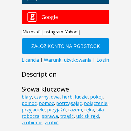
Description
Słowa kluczowe
biały
,
czarny
,
dwa
,
herb
,
ludzie
,
pokój
,
pomoc
,
pomoc
,
potrząsając
,
połączenie
,
przyjaciele
,
przyjaźń
,
razem
,
ręka
,
siła
robocza
,
sprawa
,
trząść
,
uścisk ręki
,
zrobienie
,
zrobić