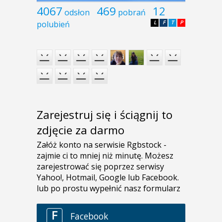
4067
469
12
odsłon
pobrań
polubień
L
F
T
P
Zarejestruj się i ściągnij to
zdjęcie za darmo