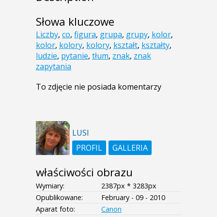
Słowa kluczowe
Liczby
,
co
,
figura
,
grupa
,
grupy
,
kolor
,
kolor
,
kolory
,
kolory
,
kształt
,
kształty
,
ludzie
,
pytanie
,
tłum
,
znak
,
znak
zapytania
To zdjęcie nie posiada komentarzy
LUSI
PROFIL
GALLERIA
właściwości obrazu
Wymiary:
2387px * 3283px
Opublikowane:
February - 09 - 2010
Aparat foto:
Canon