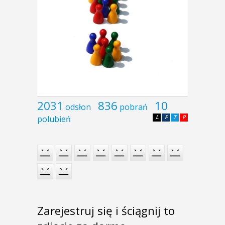
2031
836
10
odsłon
pobrań
polubień
L
F
T
P
Zarejestruj się i ściągnij to