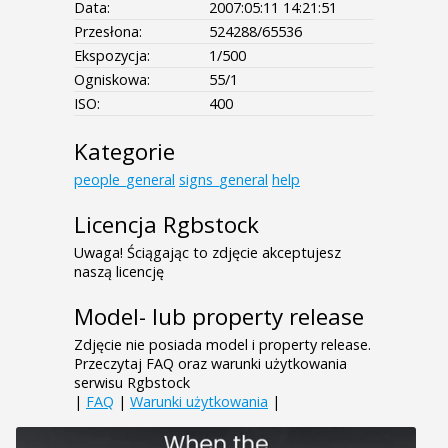
Data:
2007:05:11 14:21:51
Przesłona:
524288/65536
Ekspozycja:
1/500
Ogniskowa:
55/1
ISO:
400
Kategorie
people_general
signs_general
help
Licencja Rgbstock
Uwaga! Ściągając to zdjęcie akceptujesz
naszą licencję
Model- lub property release
Zdjęcie nie posiada model i property release.
Przeczytaj FAQ oraz warunki użytkowania
serwisu Rgbstock
|
FAQ
|
Warunki użytkowania
|