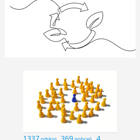
1337
369
4
odsłon
pobrań