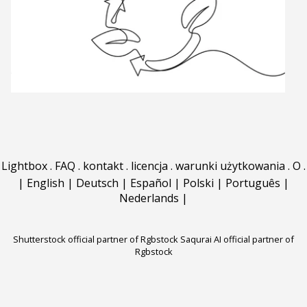
Lightbox
.
FAQ
.
kontakt
.
licencja
.
warunki użytkowania
.
O
.
|
English
|
Deutsch
|
Español
|
Polski
|
Português
|
Nederlands
|
Shutterstock official partner of Rgbstock
Saqurai AI official partner of
Rgbstock