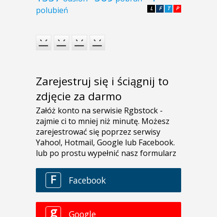
polubień
L
F
T
P
Zarejestruj się i ściągnij to
zdjęcie za darmo