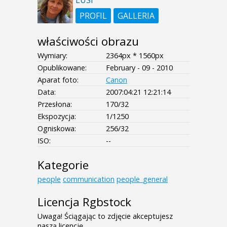
PROFIL
GALLERIA
właściwości obrazu
Wymiary:
2364px * 1560px
Opublikowane:
February - 09 - 2010
Aparat foto:
Canon
Data:
2007:04:21 12:21:14
Przesłona:
170/32
Ekspozycja:
1/1250
Ogniskowa:
256/32
ISO:
--
Kategorie
people
communication
people_general
Licencja Rgbstock
Uwaga! Ściągając to zdjęcie akceptujesz
naszą licencję