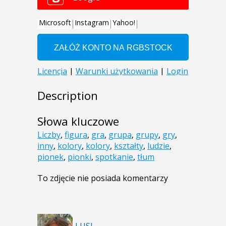
Description
Słowa kluczowe
Liczby
,
figura
,
gra
,
grupa
,
grupy
,
gry
,
inny
,
kolory
,
kolory
,
kształty
,
ludzie
,
pionek
,
pionki
,
spotkanie
,
tłum
To zdjęcie nie posiada komentarzy
LUSI