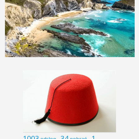
1003
34
1
odsłon
pobrań