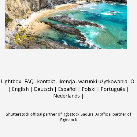
Lightbox
.
FAQ
.
kontakt
.
licencja
.
warunki użytkowania
.
O
.
|
English
|
Deutsch
|
Español
|
Polski
|
Português
|
Nederlands
|
Shutterstock official partner of Rgbstock
Saqurai AI official partner of
Rgbstock