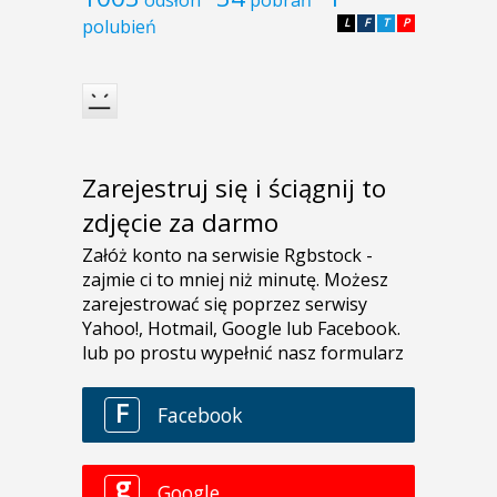
polubień
L
F
T
P
Zarejestruj się i ściągnij to
zdjęcie za darmo