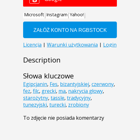
Description
Słowa kluczowe
Egipcjanin
,
Fes
,
bizantyjskiej
,
czerwony
,
fez
,
filc
,
grecki
,
ma
,
nakrycia głowy
,
starożytny
,
tassle
,
tradycyjny
,
tunezyjski
,
turecki
,
zrobiony
To zdjęcie nie posiada komentarzy