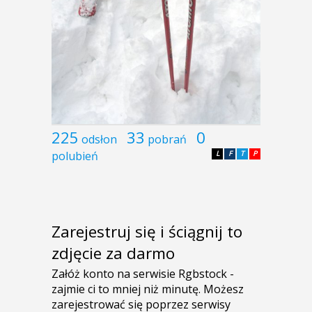
225
33
0
odsłon
pobrań
polubień
L
F
T
P
Zarejestruj się i ściągnij to
zdjęcie za darmo