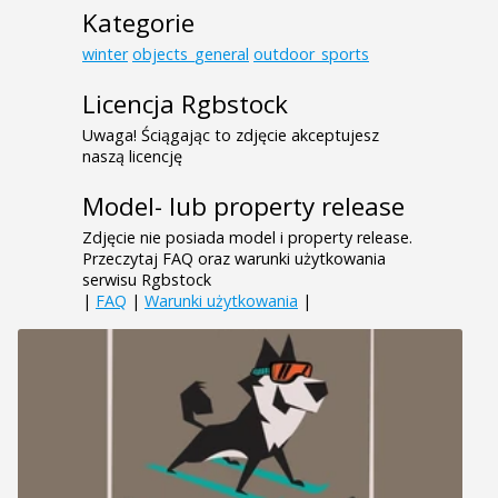
Kategorie
winter
objects_general
outdoor_sports
Licencja Rgbstock
Uwaga! Ściągając to zdjęcie akceptujesz
naszą licencję
Model- lub property release
Zdjęcie nie posiada model i property release.
Przeczytaj FAQ oraz warunki użytkowania
serwisu Rgbstock
|
FAQ
|
Warunki użytkowania
|