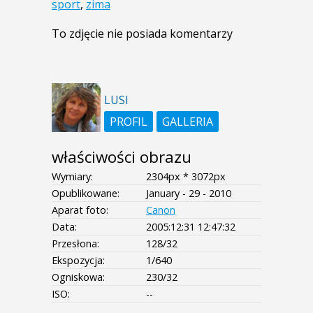
sport
,
zima
To zdjęcie nie posiada komentarzy
LUSI
PROFIL
GALLERIA
właściwości obrazu
Wymiary:
2304px * 3072px
Opublikowane:
January - 29 - 2010
Aparat foto:
Canon
Data:
2005:12:31 12:47:32
Przesłona:
128/32
Ekspozycja:
1/640
Ogniskowa:
230/32
ISO:
--