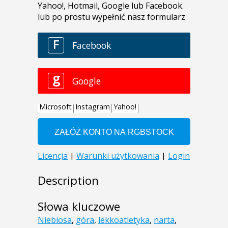
Description
Słowa kluczowe
Niebiosa
,
góra
,
lekkoatletyka
,
narta
,