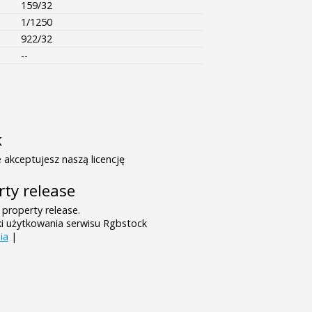
159/32
1/1250
922/32
--
k
 akceptujesz naszą licencję
rty release
 property release.
ki użytkowania serwisu Rgbstock
ia
|