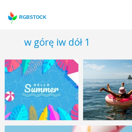
RGBSTOCK
w górę iw dół 1