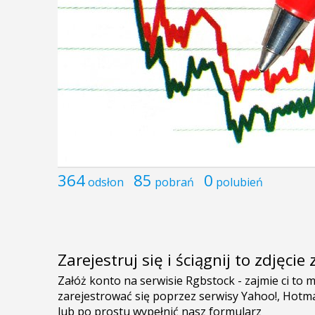
364
85
0
odsłon
pobrań
polubień
Zarejestruj się i ściągnij to zdjęci