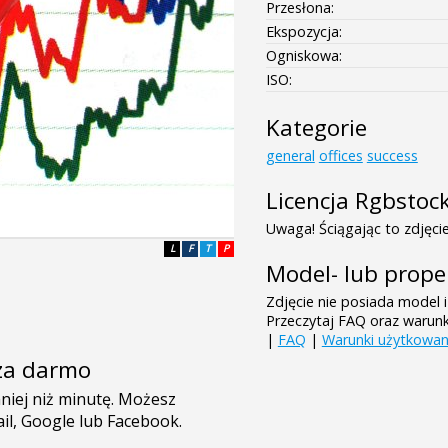
Przesłona:
Ekspozycja:
Ogniskowa:
ISO:
Kategorie
general
offices
success
Licencja Rgbstoc
Uwaga! Ściągając to zdjęcie
L
F
T
P
Model- lub prope
Zdjęcie nie posiada model i
Przeczytaj FAQ oraz warun
|
FAQ
|
Warunki użytkowan
e za darmo