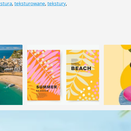
kstura
,
teksturowane
,
tekstury
,