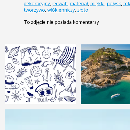
dekoracyjny
,
jedwab
,
materiał
,
miękki
,
połysk
,
te
tworzywo
,
włókienniczy
,
złoto
To zdjęcie nie posiada komentarzy