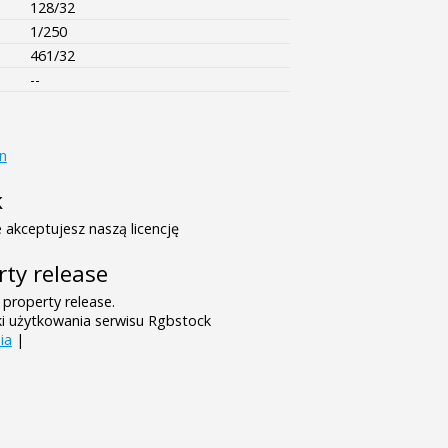
128/32
1/250
461/32
--
n
k
 akceptujesz naszą licencję
rty release
 property release.
ki użytkowania serwisu Rgbstock
ia
|