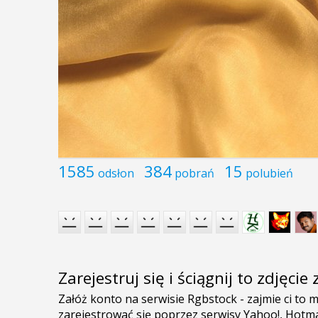
1585
384
15
odsłon
pobrań
polubień
Zarejestruj się i ściągnij to zdjęci