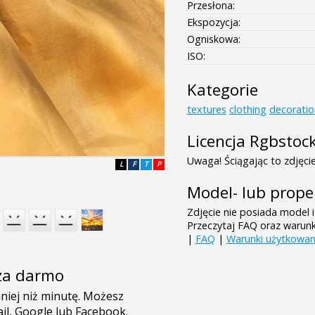
Przesłona:
Ekspozycja:
Ogniskowa:
ISO:
Kategorie
textures
clothing
decoratio
Licencja Rgbstoc
Uwaga! Ściągając to zdjęcie
L
F
T
P
Model- lub prope
Zdjęcie nie posiada model i
Przeczytaj FAQ oraz warun
|
FAQ
|
Warunki użytkowan
e za darmo