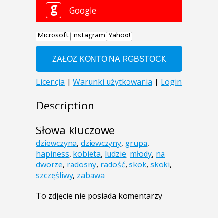
Description
Słowa kluczowe
dziewczyna
,
dziewczyny
,
grupa
,
hapiness
,
kobieta
,
ludzie
,
młody
,
na
dworze
,
radosny
,
radość
,
skok
,
skoki
,
szczęśliwy
,
zabawa
To zdjęcie nie posiada komentarzy