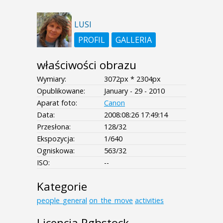
LUSI
PROFIL
GALLERIA
właściwości obrazu
Wymiary:
3072px * 2304px
Opublikowane:
January - 29 - 2010
Aparat foto:
Canon
Data:
2008:08:26 17:49:14
Przesłona:
128/32
Ekspozycja:
1/640
Ogniskowa:
563/32
ISO:
--
Kategorie
people_general
on_the_move
activities
Licencja Rgbstock