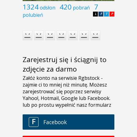
1324
420
7
odsłon
pobrań
polubień
L
F
T
P
Zarejestruj się i ściągnij to
zdjęcie za darmo