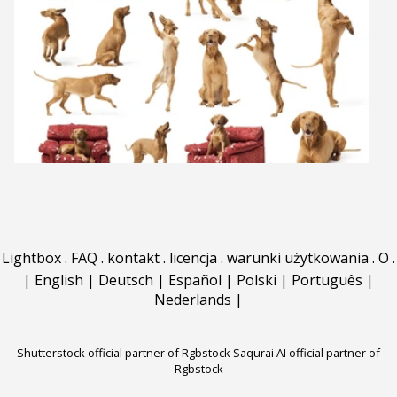
Lightbox
.
FAQ
.
kontakt
.
licencja
.
warunki użytkowania
.
O
.
|
English
|
Deutsch
|
Español
|
Polski
|
Português
|
Nederlands
|
Shutterstock official partner of Rgbstock
Saqurai AI official partner of
Rgbstock