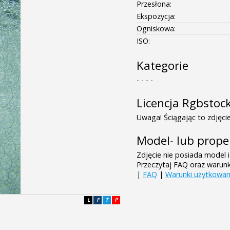
Przesłona:
Ekspozycja:
Ogniskowa:
ISO:
Kategorie
- - - -
Licencja Rgbstoc
Uwaga! Ściągając to zdjęcie
Model- lub prope
Zdjęcie nie posiada model i
Przeczytaj FAQ oraz warun
|
FAQ
|
Warunki użytkowan
L
F
T
P