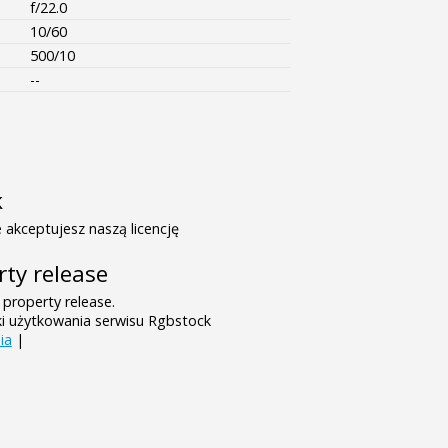
f/22.0
10/60
500/10
--
k
 akceptujesz naszą licencję
rty release
 property release.
ki użytkowania serwisu Rgbstock
ia
|