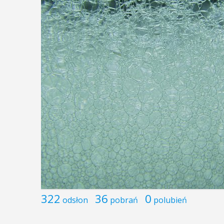
322
36
0
odsłon
pobrań
polubień