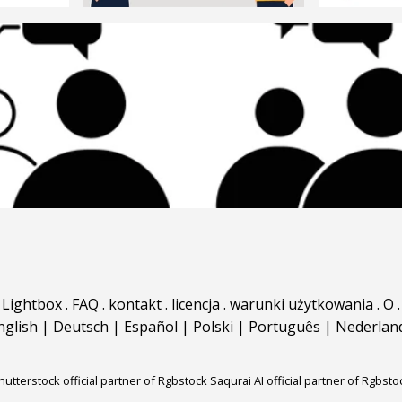
Lightbox
.
FAQ
.
kontakt
.
licencja
.
warunki użytkowania
.
O
.
nglish
|
Deutsch
|
Español
|
Polski
|
Português
|
Nederlan
hutterstock official partner of Rgbstock
Saqurai AI official partner of Rgbsto