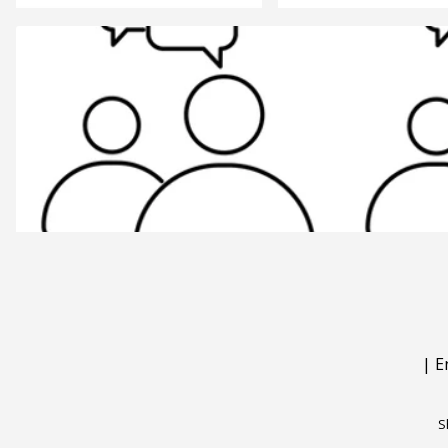
|
E
S