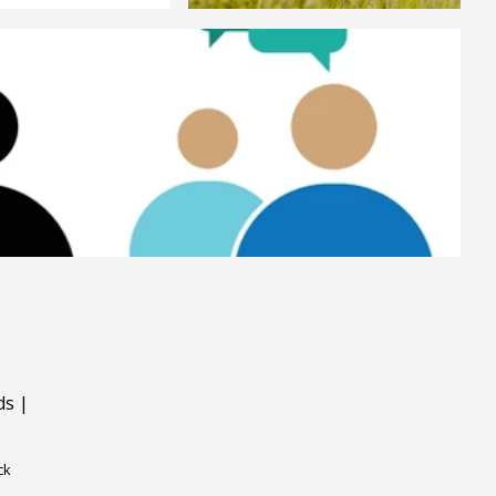
ds
|
ck