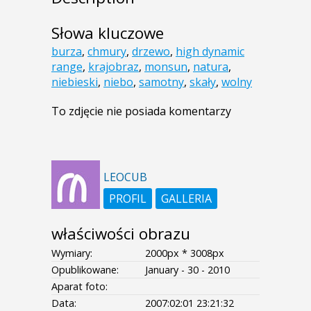
Słowa kluczowe
burza
,
chmury
,
drzewo
,
high dynamic
range
,
krajobraz
,
monsun
,
natura
,
niebieski
,
niebo
,
samotny
,
skały
,
wolny
To zdjęcie nie posiada komentarzy
LEOCUB
PROFIL
GALLERIA
właściwości obrazu
Wymiary:
2000px * 3008px
Opublikowane:
January - 30 - 2010
Aparat foto:
Data:
2007:02:01 23:21:32