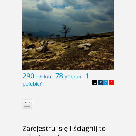
290
78
1
odsłon
pobrań
polubień
L
F
T
P
Zarejestruj się i ściągnij to