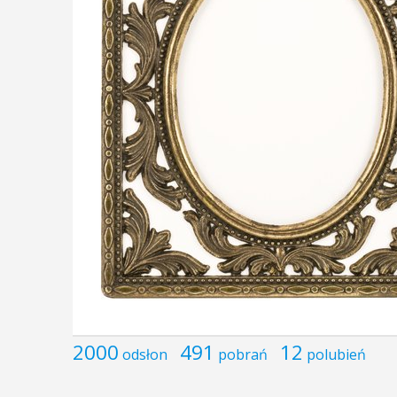
2000
491
12
odsłon
pobrań
polubień