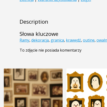
Description
Słowa kluczowe
Ramy
,
dekoracja
,
granica
,
krawędź
,
outine
,
owal
To zdjęcie nie posiada komentarzy