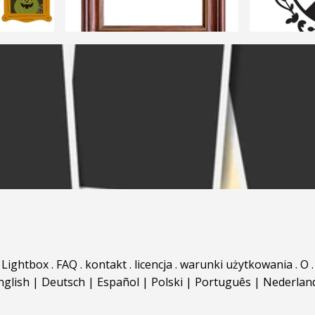
Lightbox
.
FAQ
.
kontakt
.
licencja
.
warunki użytkowania
.
O
.
nglish
|
Deutsch
|
Español
|
Polski
|
Português
|
Nederlan