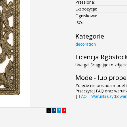
Przesłona:
Ekspozycja:
Ogniskowa:
ISO:
Kategorie
decoration
Licencja Rgbstoc
Uwaga! Ściągając to zdjęcie
Model- lub prope
Zdjęcie nie posiada model i
Przeczytaj FAQ oraz warun
|
FAQ
|
Warunki użytkowan
L
F
T
P