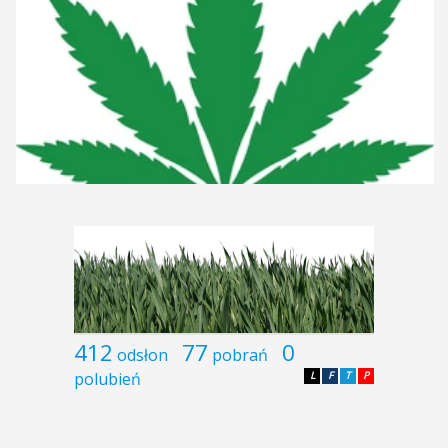
412
77
0
odsłon
pobrań
polubień
L
F
T
P