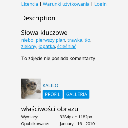
Description
Słowa kluczowe
niebo
,
pierwszy plan
,
trawka
,
tło
,
zielony
,
łopatka
,
ścieśniać
To zdjęcie nie posiada komentarzy
KALILO
PROFIL
GALLERIA
właściwości obrazu
Wymiary:
3284px * 1182px
Opublikowane:
January - 16 - 2010