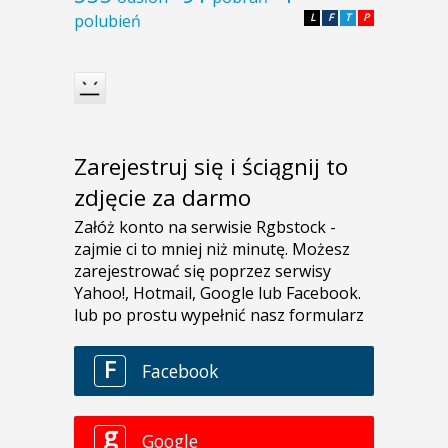
polubień
L
F
T
P
Zarejestruj się i ściągnij to
zdjęcie za darmo