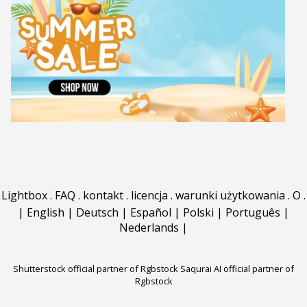
Lightbox
.
FAQ
.
kontakt
.
licencja
.
warunki użytkowania
.
O
.
|
English
|
Deutsch
|
Español
|
Polski
|
Português
|
Nederlands
|
Shutterstock official partner of Rgbstock
Saqurai AI official partner of
Rgbstock