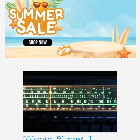
555
91
1
odsłon
pobrań