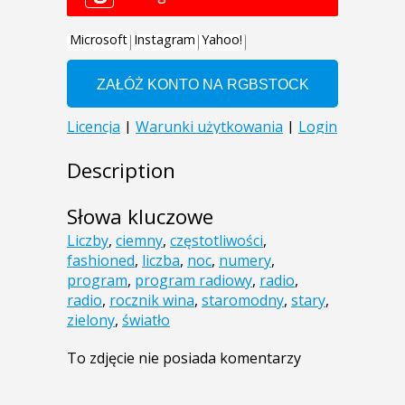
Description
Słowa kluczowe
Liczby
,
ciemny
,
częstotliwości
,
fashioned
,
liczba
,
noc
,
numery
,
program
,
program radiowy
,
radio
,
radio
,
rocznik wina
,
staromodny
,
stary
,
zielony
,
światło
To zdjęcie nie posiada komentarzy