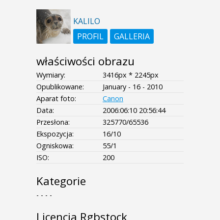
KALILO
PROFIL
GALLERIA
właściwości obrazu
Wymiary:
3416px * 2245px
Opublikowane:
January - 16 - 2010
Aparat foto:
Canon
Data:
2006:06:10 20:56:44
Przesłona:
325770/65536
Ekspozycja:
16/10
Ogniskowa:
55/1
ISO:
200
Kategorie
- - - -
Licencja Rgbstock